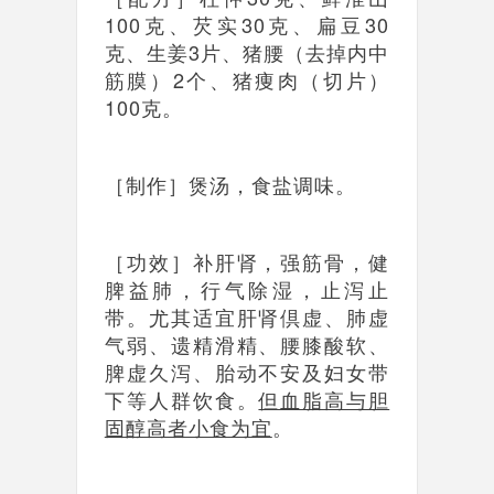
100克、芡实30克、扁豆30
克、生姜3片、猪腰（去掉内中
筋膜）2个、猪痩肉（切片）
100克。
［制作］煲汤，食盐调味。
［功效］补肝肾，强筋骨，健
脾益肺，行气除湿，止泻止
带。尤其适宜肝肾倶虚、肺虚
气弱、遗精滑精、腰膝酸软、
脾虚久泻、胎动不安及妇女带
下等人群饮食。
但血脂高与胆
固醇高者小食为宜
。