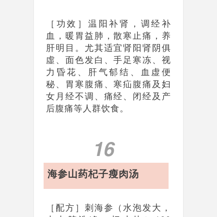
［功效］温阳补肾，调经补
血，暖胃益肺，散寒止痛，养
肝明目。尤其适宜肾阳肾阴俱
虛、面色发白、手足寒冻、视
力昏花、肝气郁结、血虚便
秘、胃寒腹痛、寒疝腹痛及妇
女月经不调、痛经、闭经及产
后腹痛等人群饮食。
16
海参山药杞子瘦肉汤
［配方］刺海参（水泡发大，