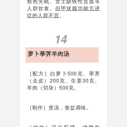
烦热失眠、女士缺铁性贫血等
人群饮食。
但甲状腺功能亢进
症的人群不宜
。
14
萝卜荸荠羊肉汤
［配方］白萝卜500克、荸荠
（去皮）200克、生姜30克、
羊肉（切块）500克。
［制作］煲汤，食盐调味。