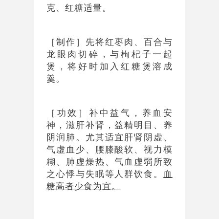
克、红糖适量。
［制作］先将红枣肉、百合与
龙眼肉切碎，与枸杞子一起
煲，将好时加入红糖煲溶成
羹。
［功效］补中益气，养血安
神，滋肝补肾，益精明目、养
阴润肺。尤其适宜肝肾阴虚、
气虚血少、腰膝酸软、视力模
糊、肺虚燥热、气血虚弱所致
之心悸与失眠等人群饮食。
血
糖高者少食为宜。