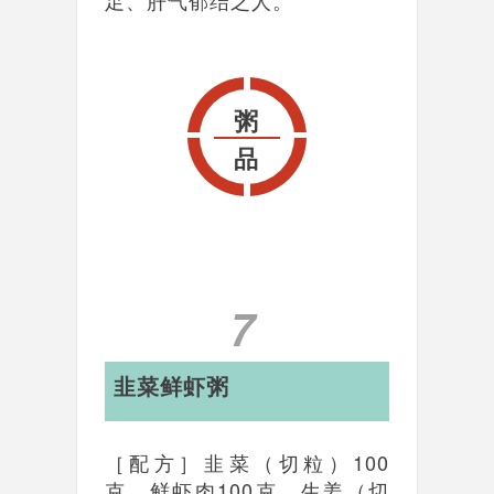
足、肝气郁结之人。
粥
品
7
韭菜鲜虾粥
［配方］韭菜（切粒）100
克、鲜虾肉100克、生姜（切