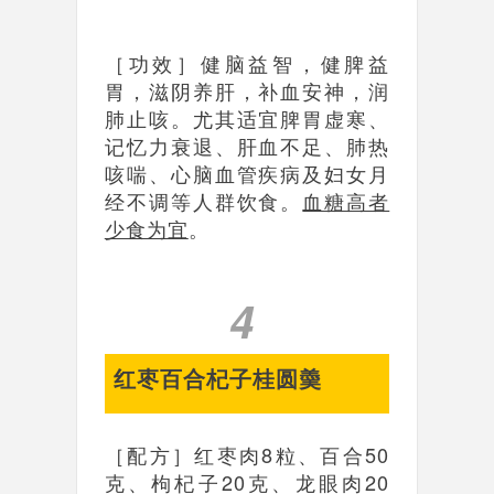
［功效］健脑益智，健脾益
胃，滋阴养肝，补血安神，润
肺止咳。尤其适宜脾胃虚寒、
记忆力衰退、肝血不足、肺热
咳喘、心脑血管疾病及妇女月
经不调等人群饮食。
血糖高者
少食为宜
。
4
红枣百合杞子桂圆羮
［配方］红枣肉8粒、百合50
克、枸杞子20克、龙眼肉20