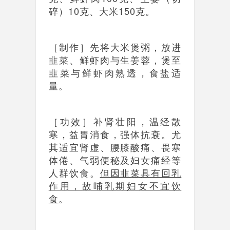
碎）10克、大米150克。
［制作］先将大米煲粥，放进
韭菜、鲜虾肉与生姜蓉，煲至
韭菜与鲜虾肉熟透，食盐适
量。
［功效］补肾壮阳，温经散
寒，益胃消食，强体抗衰。尤
其适宜肾虚、腰膝酸痛、畏寒
体倦、气弱便秘及妇女痛经等
人群饮食。
但因韭菜具有回乳
作用，
故哺乳期妇女不宜饮
食
。