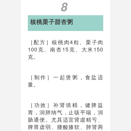
8
核桃栗子甜杏粥
［配方］核桃肉4粒、栗子肉
100克、南杏15克、大米150
克。
［制作］一起煲粥，食盐适
量。
［功效］补肾填精，健脾益
胃，润肺纳气，止咳平喘，润
肠通便。尤其适宜肾虛精亏、
脾胃虚弱、腰酸膝软、肺肾两