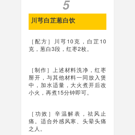
5
川芎白芷葱白饮
［配方］川芎10克，白芷10
克，葱白3段，红枣2枚。
［制作］上述材料洗净，红枣
掰开，与其他材料一同放入煲
中，加水适量，大火煮开后改
小火，再煮15分钟即可。
［功效］辛温解表，祛风止
痛。适合外感风寒、头晕头痛
之人。