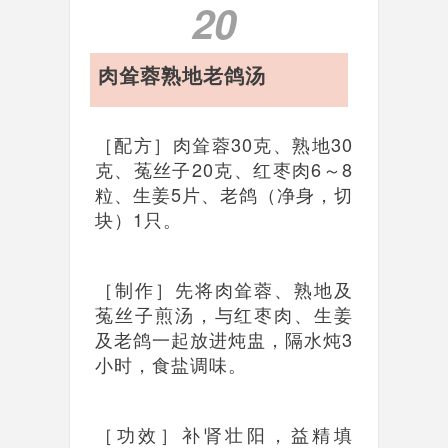
20
肉耸蓉熟地老鸽汤
［配方］肉耸蓉30克、熟地30
克、菟丝子20克、红枣肉6～8
粒、生姜5片、老鸽（净身，切
块）1只。
［制作］先将肉耸蓉、熟地及
菟丝子煎汤，与红枣肉、生姜
及老鸽一起放进炖盅，隔水炖3
小时，食盐调味。
［功效］补肾壮阳，益精填