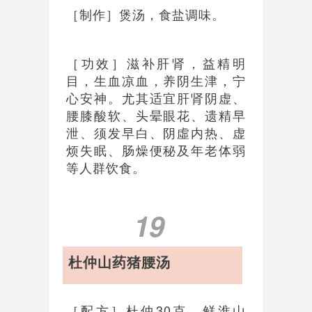
［制作］煲汤，食盐调味。
［功效］滋补肝肾，益精明
目，生血凉血，养阴生津，宁
心安神。尤其适宜肝肾阴虚、
腰膝酸软、头晕眼花、遗精早
泄、须发早白、阴虛内热、虚
烦失眠、肠燥便秘及年老体弱
等人群饮食。
19
杜仲山药猪腰汤
［配方］杜仲30克、鲜淮山