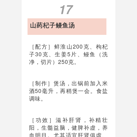
17
山药杞子鳗鱼汤
［配方］鲜淮山200克、枸杞
子30克、生姜5片、鳗鱼（洗
净，切片）250克。
［制作］煲汤，出锅前加入米
酒50毫升，再稍煲一会。食盐
调味。
［功效］滋补肝肾，补精壮
阳，生髓益脑，健脾补虚，养
血明目。尤其适宜肝肾俱虛、