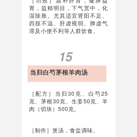
［功效］温补肝肾，健脾益
胃，益精明目，下气宽中，化
湿除胀。尤其适宜肾阳不足、
四肢不温、肝虚视弱、脾虚气
滞及小便不利等人群饮食。
15
当归白芍茅根羊肉汤
［配方］当归30克、白芍25
克、茅根30克、生姜50克、羊
肉（切块）500克。
［制作］煲汤，食盐调味。