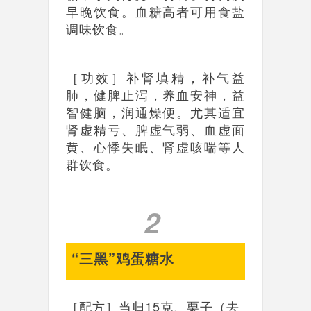
早晚饮食。血糖高者可用食盐
调味饮食。
［功效］补肾填精，补气益
肺，健脾止泻，养血安神，益
智健脑，润通燥便。尤其适宜
肾虚精亏、脾虚气弱、血虚面
黄、心悸失眠、肾虚咳喘等人
群饮食。
2
“三黑”鸡蛋糖水
［配方］当归15克、栗子（去