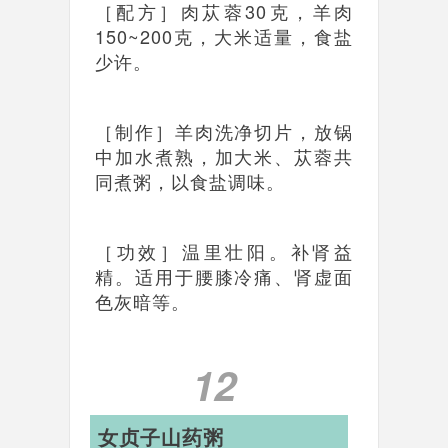
［配方］肉苁蓉30克，羊肉
150~200克，大米适量，食盐
少许。
［制作］羊肉洗净切片，放锅
中加水煮熟，加大米、苁蓉共
同煮粥，以食盐调味。
［功效］温里壮阳。补肾益
精。适用于腰膝冷痛、肾虚面
色灰暗等。
12
女贞子山药粥