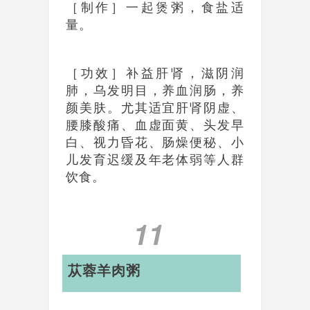
［制作］一起煲粥，食盐适
量。
［功效］补益肝肾，滋阴润
肺，乌发明目，养血润肠，养
颜美肤。尤其适宜肝肾阴虚、
腰膝酸痛、血虚面黄、头发早
白、视力昏花、肠燥便秘、小
儿发育迟缓及年老体弱等人群
饮食。
11
苁蓉羊肉粥