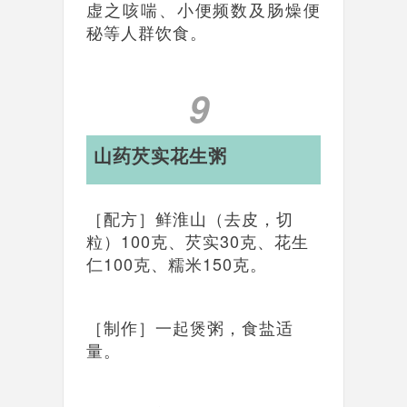
虚之咳喘、小便频数及肠燥便
秘等人群饮食。
9
山药芡实花生粥
［配方］鲜淮山（去皮，切
粒）100克、芡实30克、花生
仁100克、糯米150克。
［制作］一起煲粥，食盐适
量。