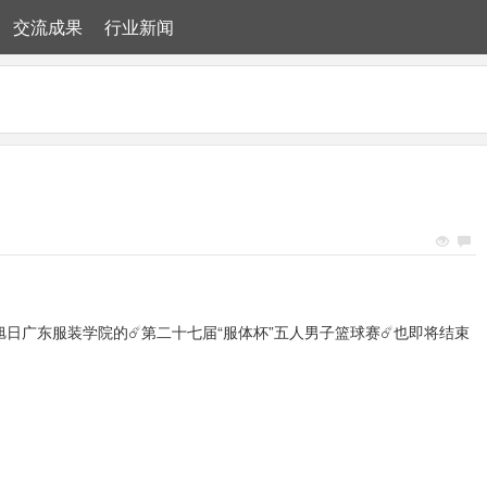
交流成果
行业新闻
旭日广东服装学院的
☄️
第二十七届
“服体杯”
五人男子篮球赛
☄️
也即将结束