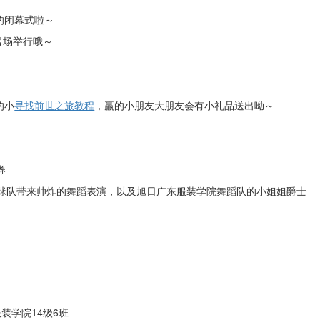
的闭幕式啦～
号场举行哦～
的小
寻找前世之旅教程
，赢的小朋友大朋友会有小礼品送出呦～
券
球队带来帅炸的
舞蹈表演
，以及旭日广东服装学院舞蹈队的小姐姐爵士
服装学院
14级
6
班