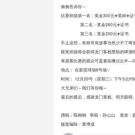
偷偷告诉你～
比赛班级第一名：奖金300元➕奖杯➕证
第二名：奖金260元➕证书
第三名：奖金200元➕证书
不止这些，有帅哥有故事当然少不了啤
获奖班级将会获得龙门客栈赞助的啤酒
来观看比赛的观众可
盖素拓
噢
(
2
点半—
3
地点：
在新篮球场
8
号场
✨
时间： 12月
20
号（星期三）下午
3
点
约
大兄弟们～我们等你呦～
最后的最后，感谢龙门客栈、明月眼睛
撰稿：陈桐桐 审稿：孙山山 签发：
版面编辑：黄博成