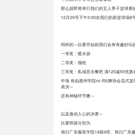
那么就即将举行我们的五人男子篮球赛
12月
20
号下午
3:00
在我们的新篮球场
8
同样的～比赛开始前我们会有有趣好玩
一等奖：暖水袋
二等奖：颈枕
三等奖：私域音乐餐吧
满
120
减
50
优惠
中场
有由惠州学院
no if
街舞协会花式篮
表演～
还有神秘环节噢～
以及激动人心的决赛～
比赛班级分别为
旭日广东服装学院
14级
4
班、
旭日广东