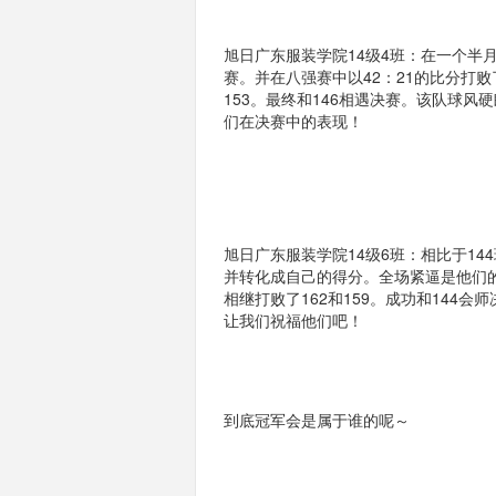
旭日广东服装学院
14级
4
班：在一个半
赛。并在八强赛中以
42
：
21
的比分打败
153
。最终和
146
相遇决赛。该队球风硬
们在决赛中的表现！
旭日广东服装学院
14级
6
班：相比于
144
并转化成自己的得分。全场紧逼是他们
相继打败了
162
和
159
。成功和
144
会师
让我们祝福他们吧！
到底冠军会是属于谁的呢～