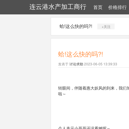
连云港水产加工商行
首页
价格排行
蛤!这么快的吗?!
+关注
蛤!这么快的吗?!
发表于
讨论求助
2023-06-05 13:39:33
转眼间，伴随着惠大妖风的到来，我们
啦～
个人表示小哥哥还没看够呢～