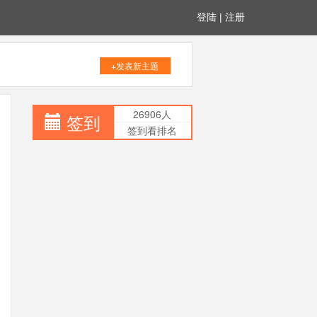
登陆
|
注册
+发表新主题
26906人
签到
签到看排名