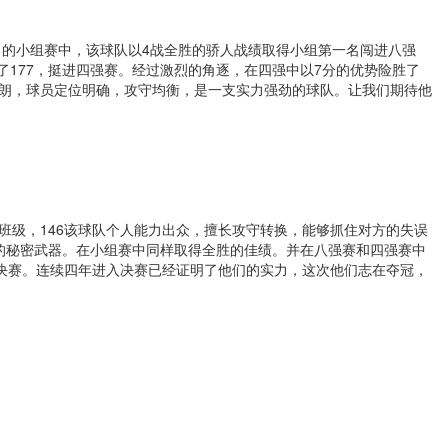
月的小组赛中，该球队以
4
战全胜的骄人战绩取得小组第一名闯进八强
了
177
，挺进四强赛。经过激烈的角逐，在四强中以
7
分的优势险胜了
朗，球员定位明确，攻守均衡，是一支实力强劲的球队。让我们期待他
班级，
146
该球队个人能力出众，擅长攻守转换，能够抓住对方的失误
的秘密武器。在小组赛中同样取得全胜的佳绩。并在八强赛和四强赛中
决赛。连续四年进入决赛已经证明了他们的实力，这次他们志在夺冠，