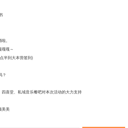
书
酒啦。
嘎嘎嘎～
点半
到大本营签到
)
吗？
、四喜堂、私域音乐餐吧对本次活动的大力支持
颜美美