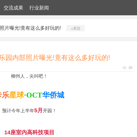
交流成果
行业新闻
照片曝光!竟有这么多好玩的!
+关注
乐园内部照片曝光!竟有这么多好玩的!
柳州人，尖叫吧！
卡乐
星球
·OCT
华侨城
5月
预计今年上半年
开园！
14座室内高科技项目