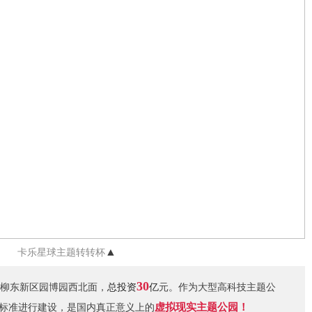
▲
卡乐星球主题转转杯
30
于柳东新区园博园西北面，
总投资
亿
元。作为大型高科技主题公
虚拟现实主题公园！
区标准进行建设，是国内真正意义上的