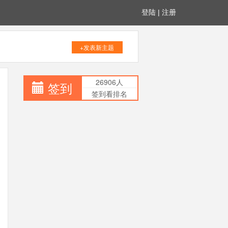
登陆
|
注册
+发表新主题
26906人
签到
签到看排名