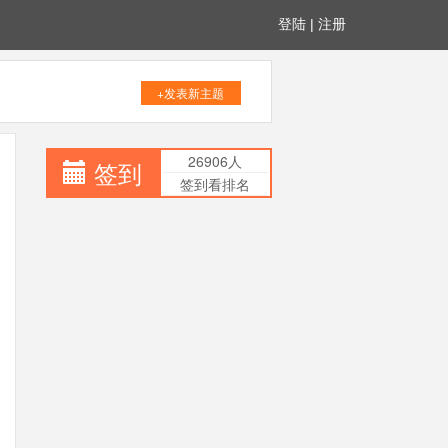
登陆
|
注册
+发表新主题
26906人
签到
签到看排名