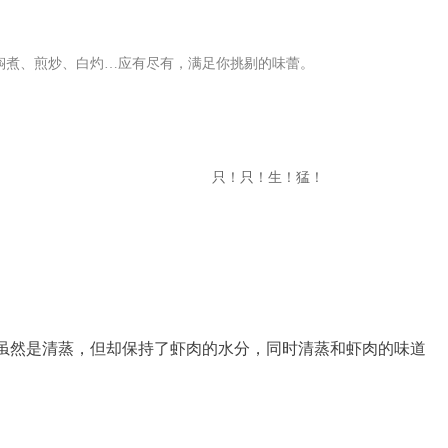
焖煮、煎炒、白灼…应有尽有，满足你挑剔的味蕾。
只！只！生！猛！
虽然是清蒸，但却保持了虾肉的水分，同时清蒸和虾肉的味道