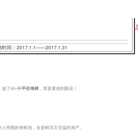
时间：2017.1.1——2017.1.31
放了60+种
平价海鲜
，简直要挑到眼花！
专人照顾的海鲜池，全是鲜活又生猛的海产。