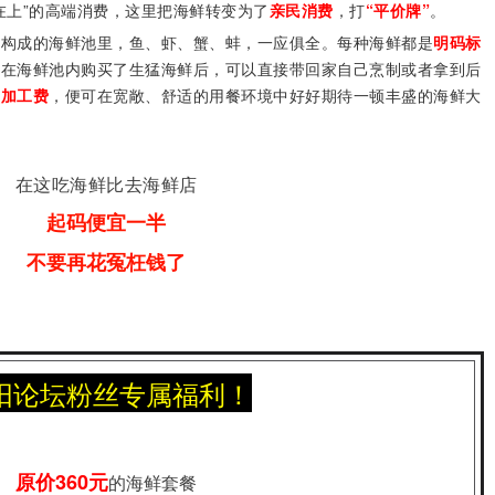
在上”的高端消费，这里把海鲜转变为了
亲民消费
，打
“平价牌”
。
箱构成的海鲜池里，鱼、虾、蟹、蚌，一应俱全。每种海鲜都是
明码标
客在海鲜池内购买了生猛海鲜后，可以直接带回家自己烹制或者拿到后
点加工费
，便可在宽敞、舒适的用餐环境中好好期待一顿丰盛的海鲜大
在这吃海鲜比去海鲜店
起码便宜一半
不要再花冤枉钱了
阳论坛粉丝专属福利
！
原价360元
的海鲜套餐