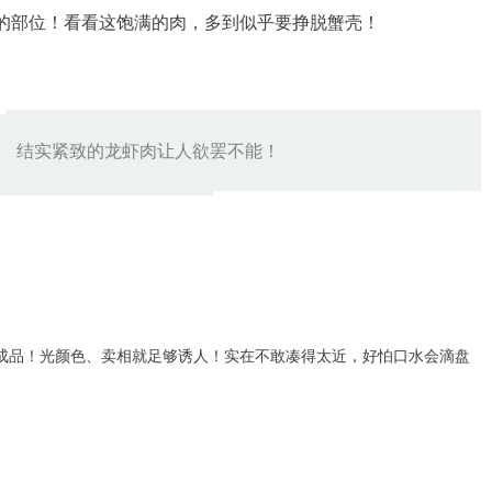
的部位！看看这饱满的肉，多到似乎要挣脱蟹壳！
结实紧致的龙虾肉让人欲罢不能！
成品！光颜色、卖相就足够诱人！实在不敢凑得太近，好怕口水会滴盘