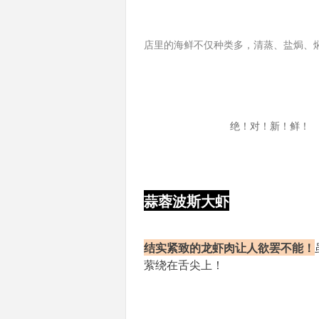
店里的海鲜不仅种类多，清蒸、盐焗、
绝！对！新！鲜！
蒜蓉波斯大虾
结实紧致的龙虾肉让人欲罢不能！
萦绕在舌尖上！