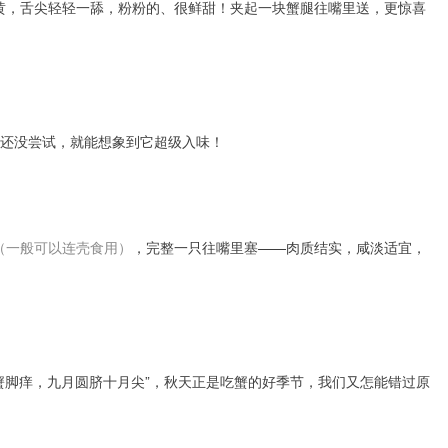
黄，舌尖轻轻一舔，粉粉的、很鲜甜！夹起一块蟹腿往嘴里送，更惊喜
！还没尝试，就能想象到它超级入味！
（一般可以连壳食用）
，完整一只往嘴里塞——肉质结实，咸淡适宜，
蟹脚痒，九月圆脐十月尖”，秋天正是吃蟹的好季节，我们又怎能错过原