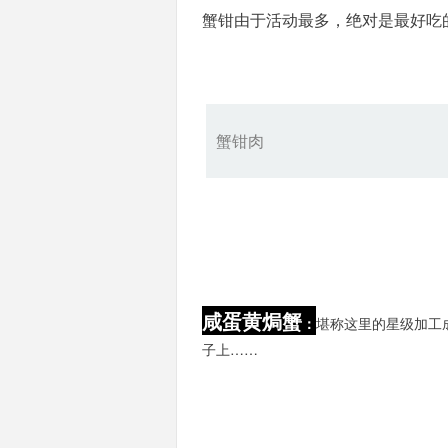
蟹钳由于活动最多，绝对是最好吃
蟹钳肉
咸蛋黄焗蟹
：
堪称这里的星级加工
子上……