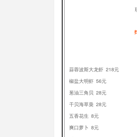
蒜蓉波斯大龙虾 218元
椒盐大明虾 56元
葱油三角贝 28元
干贝海草羮 28元
五香花生 8元
爽口萝卜 8元