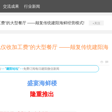
交流成果
行业新闻
费”的大型餐厅 ——颠复传统建阳海鲜经营模式!
+关注
化仅收加工费”的大型餐厅 ——颠复传统建阳海
↑
↑
方
↑
"
建阳论坛
"
↑
免费订阅每日建阳微信新闻
盛宴海鲜楼
隆重推出