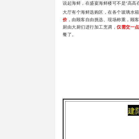
说起海鲜，在盛宴海鲜楼可不是“高高
大厅有个海鲜选购区，在各个玻璃水
价
，由顾客自由挑选、现场称重，顾
厨由大厨们进行加工烹调，
仅需交一
餐了。
建