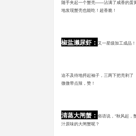
随手夹起一个蟹壳——沾满了咸香的蛋
地发现蟹壳也能吃！超香脆！
椒盐濑尿虾：
又一星级加工成品
迫不及待地捋起袖子，三两下把壳剥了
微微带点辣，赞！
清蒸大闸蟹：
俗语说，“秋风起，
汁原味的大闸蟹呢？