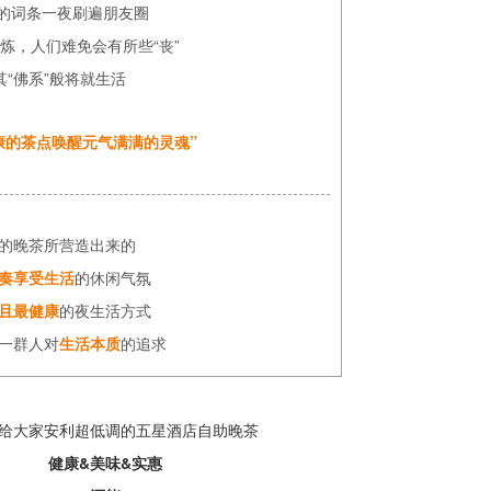
”的词条一夜刷遍朋友圈
炼，人们难免会有所些“丧”
其“佛系”般将就生活
康的茶点唤醒元气满满的灵魂”
的晚茶所营造出来的
奏享受生活
的休闲气氛
且最健康
的夜生活方式
一群人对
生活本质
的追求
给大家安利超低调的五星酒店自助晚茶
健康&美味&实惠