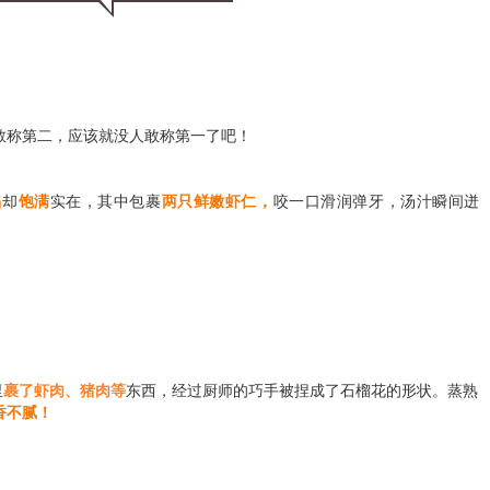
敢称第二，应该就没人敢称第一了吧！
陷
却
饱满
实在，其中包裹
两只鲜嫩虾仁，
咬一口滑润弹牙，汤汁瞬间迸
里
裹了虾肉、猪肉等
东西，经过厨师的巧手被捏成了石榴花的形状。蒸熟
香不腻！