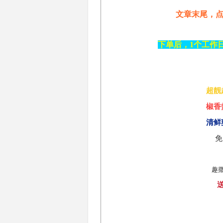
文章末尾，点
下单后，1个工作
超靓
椒香
清鲜
免
趣