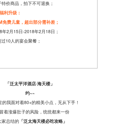
于特价商品，拍下不可退换；
福利升级：
.2M免费儿童，超出部分需补差；
年2月15日-2018年2月18日；
超过10人的宴会聚餐；
「泛太平洋酒店·海天楼
」
约~~
症的我面对着80+的精美小点，无从下手！
冒着涨爆肚子的风险，统统都来一份
大家总结的
「泛太海天楼必吃攻略
」