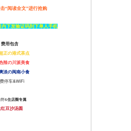
击“阅读全文”进行抢购
日内下发验证码到下单人手机
费用包含
超正の港式茶点
热辣の川派美食
爽淡の闽南小食
费停车&WiFi
撒野&
住店圈专属
送红豆沙汤圆