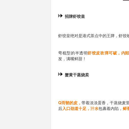
招牌虾饺皇
虾饺皇绝对是港式茶点中的王牌，虾饺
弯梳型的半透明
虾饺皮吹弹可破，
内
发，满嘴鲜甜！
蟹黄干蒸烧卖
Q而韧的皮，
带着淡淡蛋香，
干蒸烧麦
后
入口劲道十足，汁水
包裹着内陷，
鲜