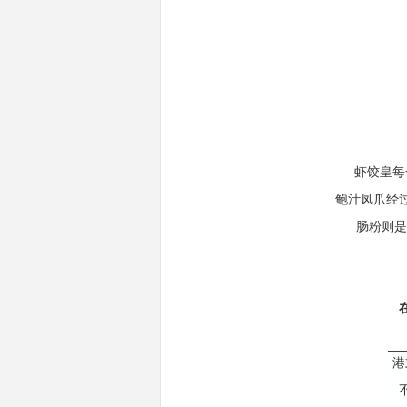
虾饺皇每
鲍汁凤爪经
肠粉则是
港