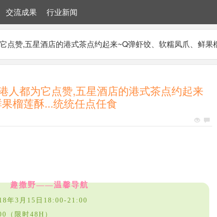
交流成果
行业新闻
点赞,五星酒店的港式茶点约起来~Q弹虾饺、软糯凤爪、鲜果榴莲
港人都为它点赞,五星酒店的港式茶点约起来
果榴莲酥...统统任点任食
趣撒野——温馨导航
18年3月15日18:00-21:00
:00（限时48H）