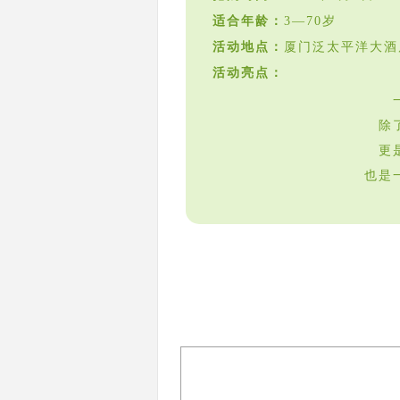
适合年龄：
3—70岁
活动地点：
厦门泛太平洋大酒
活动亮点：
除
更
也是
-