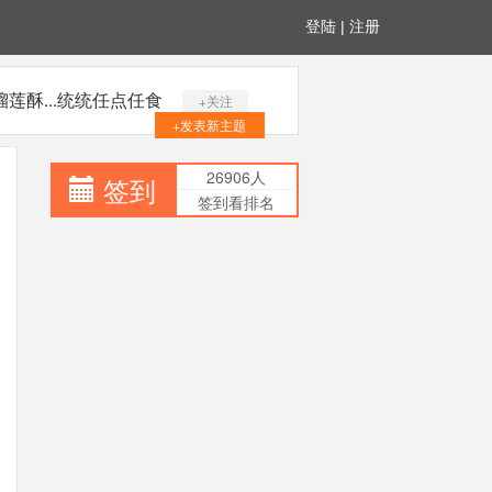
登陆
|
注册
酥...统统任点任食
+关注
+发表新主题
26906人
签到
签到看排名