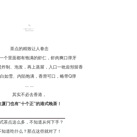
超靓超正の港式茶点
茶点的精致让人眷念
一个里面都有饱满的虾仁，虾肉爽口弹牙
过炸制、泡发，再上蒸屉，入口一吮齿頬留香
白如雪、内陷饱满，香滑可口，略带Q弹
... ...
其实不必去香港，
在厦门也有“十个正”的港式晚茶！
式茶点这么多，不知道从何下手？
不知道吃什么？那点这些就对了！