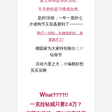
爱上你却是理所当然，
天天想你是习惯成自然。
是的!没错，一年一度的七
夕虐狗节又双
叒
叕到了~~~~~~
BUT~~别怕，礼物选的好，老
婆跑不了!
榴园家为大家特别推出
七夕
钻饰节
活动力度之大，小编都好想
买买买啊
W
hat????!!
一克拉钻戒只要2.8万？