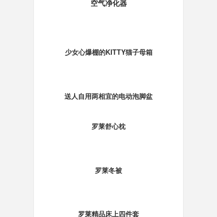
空气净化器
少女心爆棚的KITTY猫子母箱
送人自用两相宜的电动泡脚盆
罗莱舒心枕
罗莱冬被
罗莱精品床上四件套