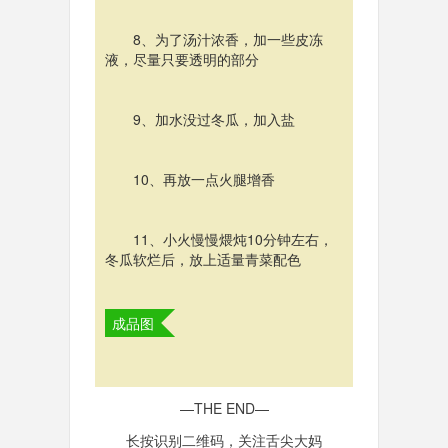
8、为了汤汁浓香，加一些皮冻
液，尽量只要透明的部分
9、加水没过冬瓜，加入盐
10、再放一点火腿增香
11、小火慢慢煨炖10分钟左右，
冬瓜软烂后，放上适量青菜配色
成品图
—THE END—
长按识别二维码，关注舌尖大妈