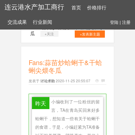
连云港水产加工商行
首页
价格排行
交流成果
行业新闻
登陆
|
注册
Fans:蒜苗炒蛤蜊干&干蛤蜊尖煨冬
瓜
+关注
+发表新主题
Fans:蒜苗炒蛤蜊干&干蛤
蜊尖煨冬瓜
发表于
讨论求助
2020-11-25 20:55:07
小编收到了一位粉丝的留
昨天
言，TA在青岛买回来好多
蛤蜊干，想知道一些有关于蛤蜊干
的食谱，于是，小编赶紧为TA准备