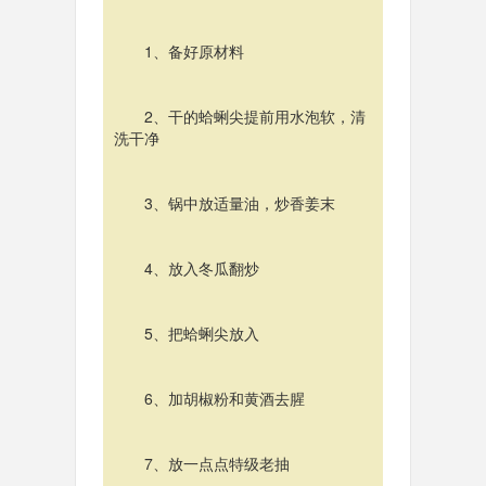
1、备好原材料
2、干的蛤蜊尖提前用水泡软，清
洗干净
3、锅中放适量油，炒香姜末
4、放入冬瓜翻炒
5、把蛤蜊尖放入
6、加胡椒粉和黄酒去腥
7、放一点点特级老抽