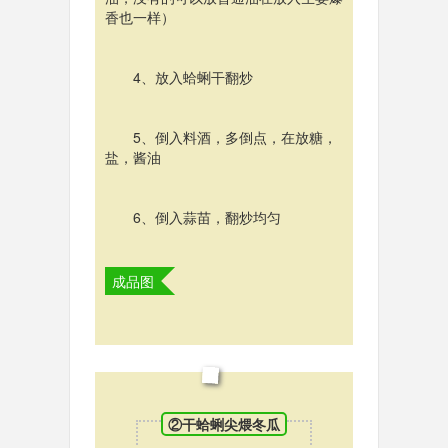
香也一样）
4、放入蛤蜊干翻炒
5、倒入料酒，多倒点，在放糖，
盐，酱油
6、倒入蒜苗，翻炒均匀
成品图
②干蛤蜊尖煨冬瓜