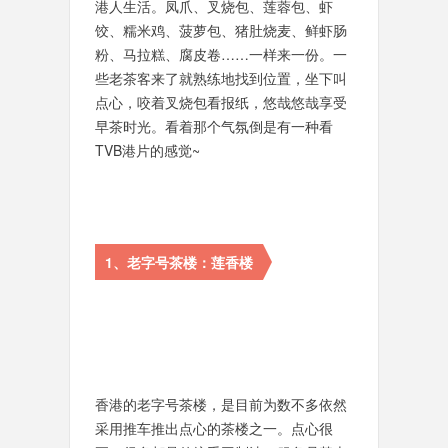
港人生活。凤爪、叉烧包、莲蓉包、虾
饺、糯米鸡、菠萝包、猪肚烧麦、鲜虾肠
粉、马拉糕、腐皮卷……一样来一份。一
些老茶客来了就熟练地找到位置，坐下叫
点心，咬着叉烧包看报纸，悠哉悠哉享受
早茶时光。看着那个气氛倒是有一种看
TVB港片的感觉~
1、老字号茶楼：莲香楼
香港的老字号茶楼，是目前为数不多依然
采用推车推出点心的茶楼之一。点心很