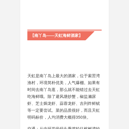
【南丫岛——天虹海鲜酒家】
天虹是南丫岛上最大的酒家，位于索罟湾
渔村，环境简朴优美，人气爆棚。如果有
时间去南丫岛逛，那么就不能错过去天虹
吃海鲜哦。除了避风塘炒蟹，椒盐濑尿
虾、芝士焗龙虾、蒜蓉龙虾、吉列炸鲜鱿
等一定要尝试。菜的品质很好，而且天虹
明码标价，人均消费大概得350块。
交通：从中环四号码头乘渡轮往榕树湾约