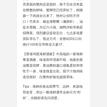
壳里面的蟹肉还是甜的，辣子完全没有盖
住螃蟹的鲜味。蟹脚壳已经弄松了，稍微
拨一下肉就全出来了。绝对让你吃不停
口！竹蔗水、椒盐海螳螂（濑尿虾）、油
盐水煮蚬、兴记六小福、烧鸭河粉等都是
招牌菜。强烈建议提前定位，七点多就要
排队等位了。抵达方式：佐敦站D出口向
南行100米宝华商业大厦1F。
【香港鸿星海鲜酒家】中高端的一家海鲜
粤菜酒楼，味道和环境都不错。他家的黄
油蟹是招牌，黄油蟹粉盏口感集柔软和弹
性于一身，味道很是出彩。煆子汁雏鸡味
道也很好，白蟹肉炒饭也超级美味。
Tips：海鲜价格会因季节、品种、来源地
而改变，所以一般海鲜通常会标示为“时
价”，光顾前请先问清楚。