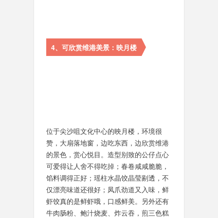
4、可欣赏维港美景：映月楼
位于尖沙咀文化中心的映月楼，环境很
赞，大扇落地窗，边吃东西，边欣赏维港
的景色，赏心悦目。造型别致的公仔点心
可爱得让人舍不得吃掉；春卷咸咸脆脆，
馅料调得正好；瑶柱水晶饺晶莹剔透，不
仅漂亮味道还很好；凤爪劲道又入味，鲜
虾饺真的是鲜虾哦，口感鲜美。另外还有
牛肉肠粉、鲍汁烧麦、炸云吞，煎三色糕