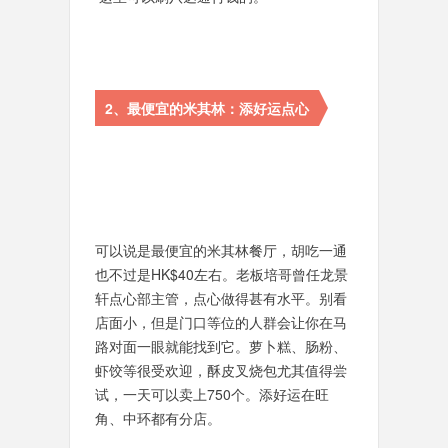
2、最便宜的米其林：添好运点心
可以说是最便宜的米其林餐厅，胡吃一通
也不过是HK$40左右。老板培哥曾任龙景
轩点心部主管，点心做得甚有水平。别看
店面小，但是门口等位的人群会让你在马
路对面一眼就能找到它。萝卜糕、肠粉、
虾饺等很受欢迎，酥皮叉烧包尤其值得尝
试，一天可以卖上750个。添好运在旺
角、中环都有分店。