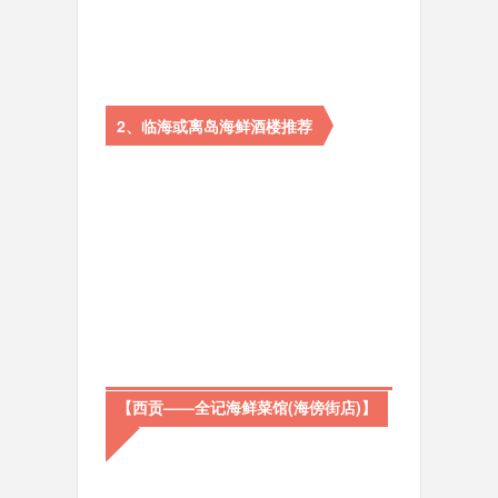
2、临海或离岛海鲜酒楼推荐
【西贡——全记海鲜菜馆(海傍街店)】