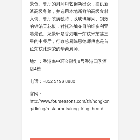
景色。餐厅的厨师厨艺创新出众，提供新
派高级粤菜，并选用本地新鲜的高级食材
入馔。餐厅装潢独特，以玻璃屏风、别致
的银箔天花板，衬托璀灿夺目的维多利亚
港景色。龙景轩是香港唯一荣获米芝莲三
星的中餐厅，行政总厨陈恩德师傅也是首
位荣获此殊荣的华裔厨师。
地址：香港岛中环金融街8号香港四季酒
店4楼
电话：+852 3196 8880
官网：
http://www.fourseasons.com/zh/hongkon
g/dining/restaurants/lung_king_heen/