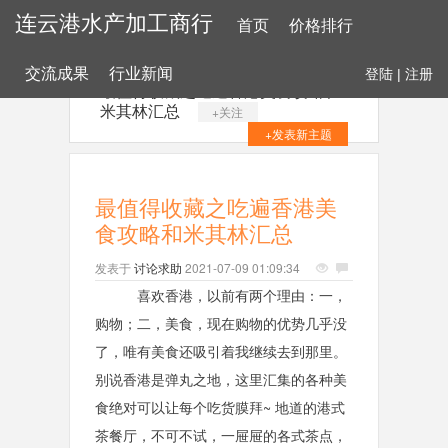
连云港水产加工商行
首页
价格排行
交流成果
行业新闻
登陆
|
注册
最值得收藏之吃遍香港美食攻略和
米其林汇总
+关注
+发表新主题
最值得收藏之吃遍香港美
食攻略和米其林汇总
发表于
讨论求助
2021-07-09 01:09:34
喜欢香港，以前有两个理由：一，
购物；二，美食，现在购物的优势几乎没
了，唯有美食还吸引着我继续去到那里。
别说香港是弹丸之地，这里汇集的各种美
食绝对可以让每个吃货膜拜~ 地道的港式
茶餐厅，不可不试，一屉屉的各式茶点，