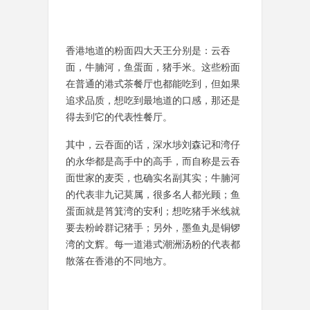
香港地道的粉面四大天王分别是：云吞
面，牛腩河，鱼蛋面，猪手米。这些粉面
在普通的港式茶餐厅也都能吃到，但如果
追求品质，想吃到最地道的口感，那还是
得去到它的代表性餐厅。
其中，云吞面的话，深水埗刘森记和湾仔
的永华都是高手中的高手，而自称是云吞
面世家的麦奀，也确实名副其实；牛腩河
的代表非九记莫属，很多名人都光顾；鱼
蛋面就是筲箕湾的安利；想吃猪手米线就
要去粉岭群记猪手；另外，墨鱼丸是铜锣
湾的文辉。每一道港式潮洲汤粉的代表都
散落在香港的不同地方。