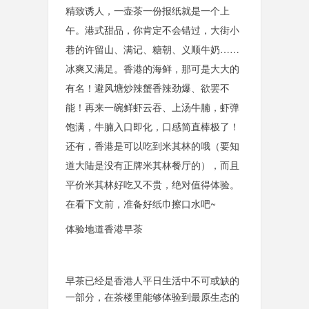
精致诱人，一壶茶一份报纸就是一个上
午。港式甜品，你肯定不会错过，大街小
巷的许留山、满记、糖朝、义顺牛奶……
冰爽又满足。香港的海鲜，那可是大大的
有名！避风塘炒辣蟹香辣劲爆、欲罢不
能！再来一碗鲜虾云吞、上汤牛腩，虾弹
饱满，牛腩入口即化，口感简直棒极了！
还有，香港是可以吃到米其林的哦（要知
道大陆是没有正牌米其林餐厅的），而且
平价米其林好吃又不贵，绝对值得体验。
在看下文前，准备好纸巾擦口水吧~
体验地道香港早茶
早茶已经是香港人平日生活中不可或缺的
一部分，在茶楼里能够体验到最原生态的