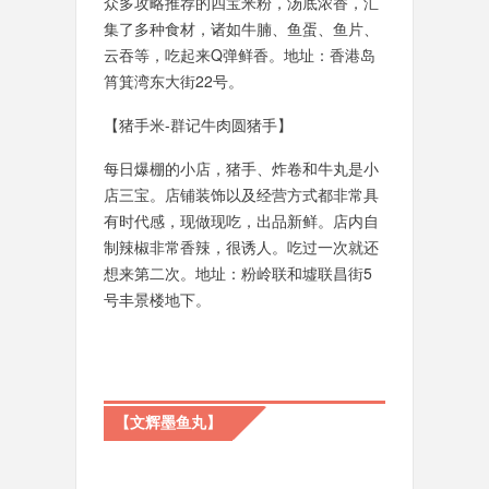
众多攻略推荐的四宝米粉，汤底浓香，汇
集了多种食材，诸如牛腩、鱼蛋、鱼片、
云吞等，吃起来Q弹鲜香。地址：香港岛
筲箕湾东大街22号。
【猪手米-群记牛肉圆猪手】
每日爆棚的小店，猪手、炸卷和牛丸是小
店三宝。店铺装饰以及经营方式都非常具
有时代感，现做现吃，出品新鲜。店内自
制辣椒非常香辣，很诱人。吃过一次就还
想来第二次。地址：粉岭联和墟联昌街5
号丰景楼地下。
【文辉墨鱼丸】