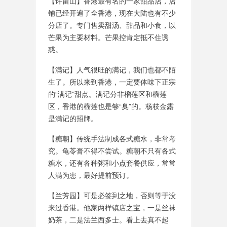
【许留山】香港最有名的一家甜品店，店
铺已经开遍了全香港，现在大陆也有不少
分店了。专门售卖甜汤、甜品和小食，以
芒果为主要材料。芒果控肯定抵不住诱
惑。
【满记】人气很旺的满记，我们也都不陌
生了。所以来到香港，一定要体味下正宗
的“满记”甜点。满记分非榴莲区和榴莲
区，香港的榴莲也是够“臭”的。杨枝金露
是满记的招牌。
【糖朝】传统手法制成各式糖水，非常考
究。龟苓膏不得不尝试。糖朝不只有各式
糖水，还有各种粥和小点套餐供应，常常
人满为患，最好提前预订。
【兰芳园】可是必签到之地，否则等于没
来过香港。他家两样镇店之宝，一是丝袜
奶茶，二是法兰西多士。看上去真不起