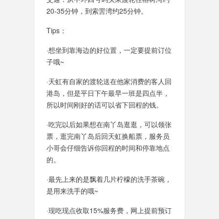
20-35分钟，到索罟湾约25分钟。
Tips：
·想坐到靠海边的好位置，一定要提前订位
子哦~
·天虹有自家的渡轮送在他家消费的客人回
港岛，但是平日下午最早一班是四点半，
所以时间刚好的话可以省下回程的钱。
·吃完以后如果想在南丫岛逛逛，可以领张
票，逛完南丫岛后回天虹换船票，服务员
小哥会仔细告诉你回程的时间和停靠地点
的。
·最先上来的是飘着几片柠檬的洗手茶碗，
是用来洗手的哦~
·现吃现点收取15%服务费，网上提前预订