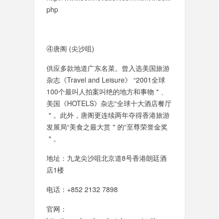
php
④唐阁 (尖沙咀)
供应多款地道广东名菜。曾入选美国旅游
杂志《Travel and Leisure》 “2001全球
100个最叫人拍案叫绝的地方和事物＂、
美国《HOTELS》杂志“全球十大酒店餐厅
＂。此外，唐阁更连续两年夺得香港旅游
发展局“美食之最大赏＂的“至尊荣誉金奖
＂。
地址：九龙尖沙咀北京道8号香港朗廷酒
店1楼
电话：+852 2132 7898
官网：