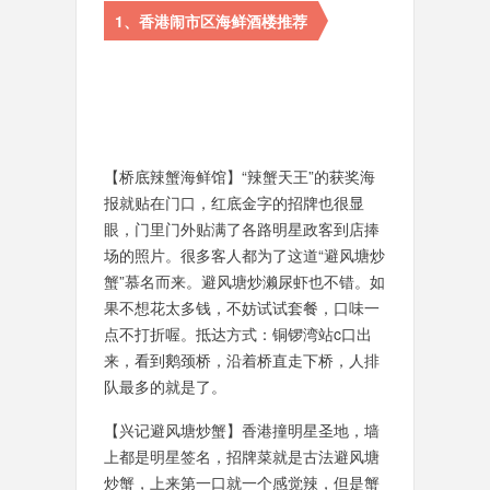
1、香港闹市区海鲜酒楼推荐
【桥底辣蟹海鲜馆】“辣蟹天王”的获奖海
报就贴在门口，红底金字的招牌也很显
眼，门里门外贴满了各路明星政客到店捧
场的照片。很多客人都为了这道“避风塘炒
蟹”慕名而来。避风塘炒濑尿虾也不错。如
果不想花太多钱，不妨试试套餐，口味一
点不打折喔。抵达方式：铜锣湾站c口出
来，看到鹅颈桥，沿着桥直走下桥，人排
队最多的就是了。
【兴记避风塘炒蟹】香港撞明星圣地，墙
上都是明星签名，招牌菜就是古法避风塘
炒蟹，上来第一口就一个感觉辣，但是蟹