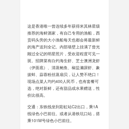
这是香港唯一曾连续多年获得米其林星级
推荐的海鲜酒家，有自己专用的渔船，西
贡码头旁的大小渔船每天也都会将最新鲜
的海产送到全记。内部墙壁上挂满了曾光
顾过全记的明星照片，受欢迎程度可见一
斑。招牌菜有白灼海生虾、芝士澳洲龙虾
（伊面底）、清蒸鲍鱼、椒盐濑尿虾、象
拔蚌、蒜蓉粉丝蒸扇贝，让人赞不绝口！
现场点菜人均约400人民币，也有套餐可
选，绝对新鲜，还有甜品或水果赠送，性
价比很高。
交通：东铁线坐到彩虹站C2出口，乘1A
线绿色小巴前往。或者从港铁坑口站，搭
乘101M号绿色小巴前往。