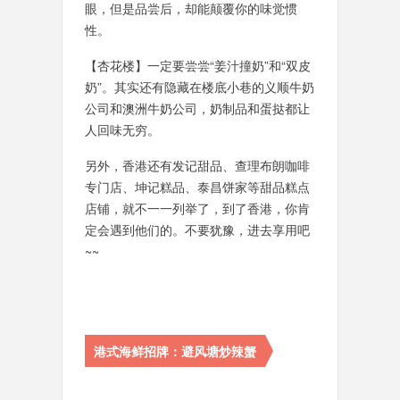
眼，但是品尝后，却能颠覆你的味觉惯
性。
【杏花楼】一定要尝尝“姜汁撞奶”和“双皮
奶”。其实还有隐藏在楼底小巷的义顺牛奶
公司和澳洲牛奶公司，奶制品和蛋挞都让
人回味无穷。
另外，香港还有发记甜品、查理布朗咖啡
专门店、坤记糕品、泰昌饼家等甜品糕点
店铺，就不一一列举了，到了香港，你肯
定会遇到他们的。不要犹豫，进去享用吧
~~
港式海鲜招牌：避风塘炒辣蟹