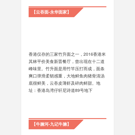
【云吞面-永华面家】
香港仅存的三家竹升面之一，2016香港米
其林平价美食新晋餐厅，曾出现在十二道
峰味里。竹升面是用竹竿压打而成，面条
爽口弹滑柔韧感重，大地鲜鱼肉猪骨清汤
底很鲜美，云吞皮薄虾及碎肉鲜甜。地
址：香港岛湾仔轩尼诗道89号地下
【牛腩河-九记牛腩】