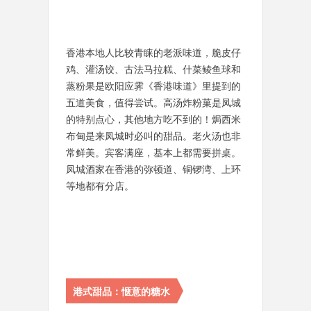
香港本地人比较青睐的老派味道，脆皮仔
鸡、灌汤饺、古法马拉糕、什菜鲮鱼球和
蒸粉果是欧阳应霁《香港味道》里提到的
五道美食，值得尝试。高汤炸粉菓是凤城
的特别点心，其他地方吃不到的！焗西米
布甸是来凤城时必叫的甜品。老火汤也非
常鲜美。宾客满座，基本上都需要拼桌。
凤城酒家在香港的弥顿道、铜锣湾、上环
等地都有分店。
港式甜品：惬意的糖水