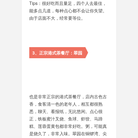
Tips：很好吃而且量足，四个人去最佳，
能多点几道，每种点心都不会让你失望。
由于店面不大，经常要等位。
3、正宗港式茶餐厅：翠园
也是非常正宗的港式茶餐厅，店内古色古
香，食客清一色的老年人，相互都很熟
悉，聊天、看报纸，无比悠闲。点心很
正，铁板蜜汁叉烧、鱼球、虾饺、马蹄
糕、莲蓉蛋黄包都非常好吃。粥，可能真
是烧久了，非常入味。翠园在铜锣湾、尖