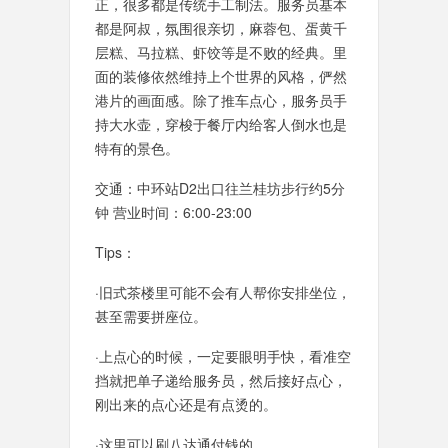
正，很多都是传统手工制法。服务员基本
都是阿叔，氛围很亲切，麻蓉包、蛋黄千
层糕、马拉糕、虾饺等是不败的经典。里
面的装修依然维持上个世界的风格，俨然
港片的画面感。除了推车点心，服务员手
持大水壶，穿梭于餐厅内给客人倒水也是
特有的景色。
交通：中环站D2出口往兰桂坊步行约5分
钟 营业时间：6:00-23:00
Tips：
·旧式茶楼里可能不会有人帮你安排坐位，
甚至需要拼座位。
·上点心的时候，一定要眼明手快，看准空
挡就把单子递给服务员，然后接好点心，
刚出来的点心还是有点烫的。
·这里可以刷八达通付钱的。