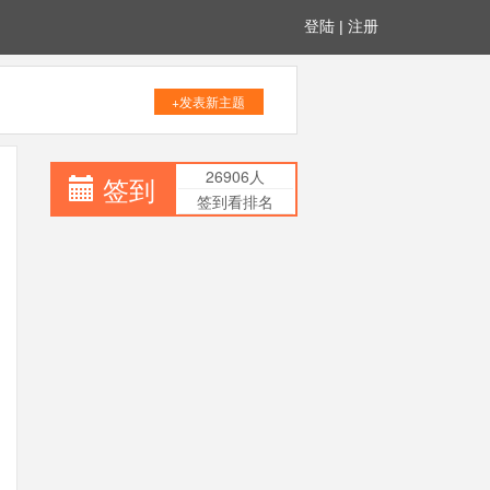
登陆
|
注册
+发表新主题
26906人
签到
签到看排名