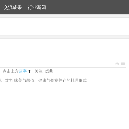
交流成果
行业新闻
点击上方
蓝字
↑
关注
贞典
频、致力 味美与颜值、健康与创意并存的料理形式