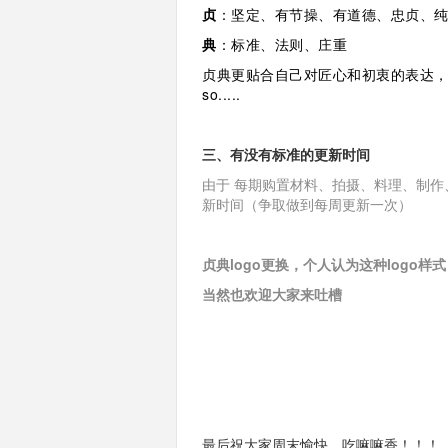
贞
：坚定、有节操、有道德、忠贞、
典
：标准、法则、庄重
贞典更贴合自己对匠心和初衷的表达
so.....
三、有没有标准的更新时间
由于 每期购置材料、拍摄、料理、制作
新时间（争取做到每周更新一次）
贞典logo更换，个人认为这种logo
当然也欢迎大家来吐槽
最后祝大家周末愉快、吃嘛嘛香！！！