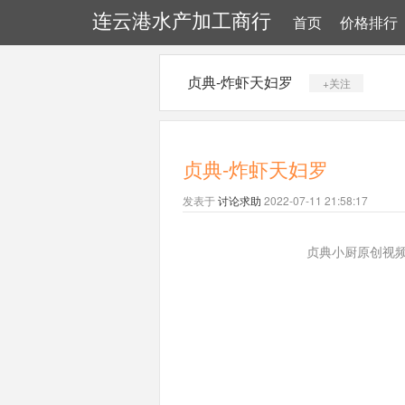
连云港水产加工商行
首页
价格排行
贞典-炸虾天妇罗
+关注
贞典-炸虾天妇罗
发表于
讨论求助
2022-07-11 21:58:17
贞典小厨原创视