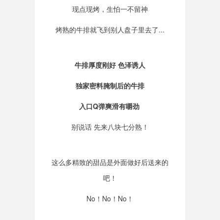
现点现烤，生怕一不留神
烤熟的牛排就飞到别人盘子里去了...
牛排厚度刚好 色泽诱人
独家密料腌制后的牛排
入口Q弹爽滑有嚼劲
别说话 先来八块七分熟！
这么多精致的甜品是外面做好后送来的
吧！
No！No！No！