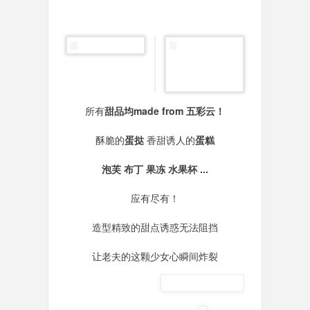
所有
甜品均made from 五彩云！
酥脆的
蛋挞
香甜诱人的
蛋糕
泡芙 布丁 果冻 水果杯 ...
应有尽有！
造型精致的甜点诱惑无法阻挡
让老夫的这颗少女心瞬间炸裂