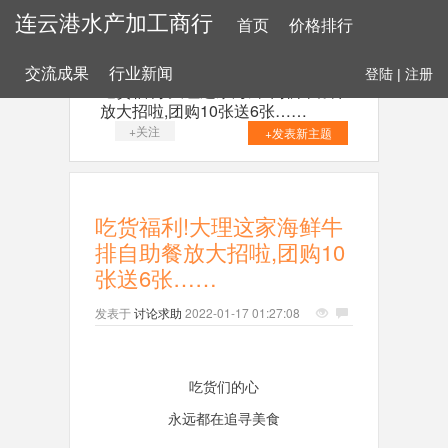
连云港水产加工商行
首页
价格排行
交流成果
行业新闻
登陆
|
注册
吃货福利!大理这家海鲜牛排自助餐
放大招啦,团购10张送6张……
+关注
+发表新主题
吃货福利!大理这家海鲜牛
排自助餐放大招啦,团购10
张送6张……
发表于
讨论求助
2022-01-17 01:27:08
吃货们的心
永远都在追寻美食