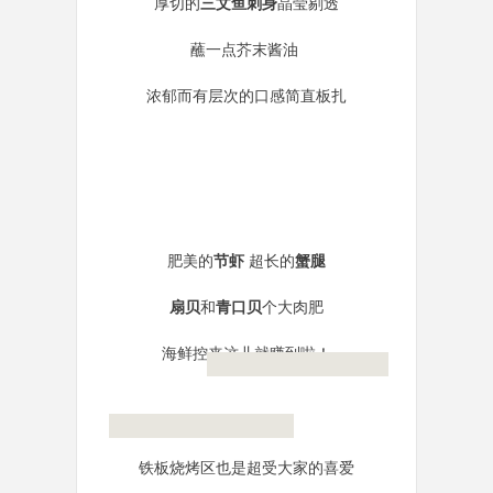
厚切的
三文鱼刺身
晶莹剔透
蘸一点芥末酱油
浓郁而有层次的口感简直板扎
肥美的
节虾
超长的
蟹腿
扇贝
和
青口贝
个大肉肥
海鲜控来这儿就赚到啦！
铁板烧烤区也是超受大家的喜爱