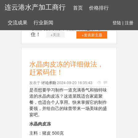
连云港水产加工商行
首页
价格排行
交流成果
行业新闻
登陆
|
注册
水晶肉皮冻的详细做法，赶紧码
住！
+关注
+发表新主题
水晶肉皮冻的详细做法，
赶紧码住！
发表于
讨论求助
2024-09-20 16:35:43
是否想要学习制作一道充满香气和独特味
道的水晶肉皮冻？这道菜既适合家庭聚
餐，也适合个人享用。快来掌握它的制作
要领，并给自己的味蕾带来一场美味的盛
宴吧。
水晶肉皮冻
主料：猪皮 500克