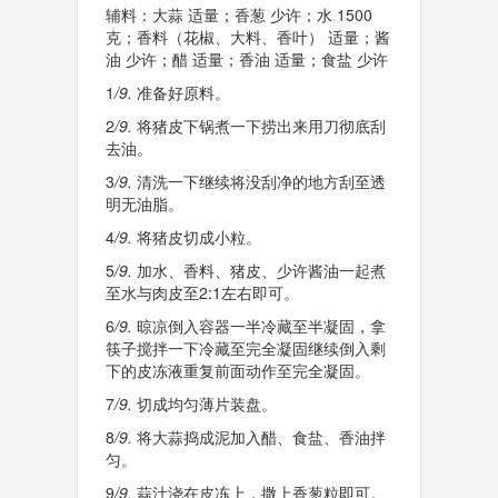
辅料：大蒜 适量；香葱 少许；水 1500
克；香料（花椒、大料、香叶） 适量；酱
油 少许；醋 适量；香油 适量；食盐 少许
1
/9.
准备好原料。
2
/9.
将猪皮下锅煮一下捞出来用刀彻底刮
去油。
3
/9.
清洗一下继续将没刮净的地方刮至透
明无油脂。
4
/9.
将猪皮切成小粒。
5
/9.
加水、香料、猪皮、少许酱油一起煮
至水与肉皮至2:1左右即可。
6
/9.
晾凉倒入容器一半冷藏至半凝固，拿
筷子搅拌一下冷藏至完全凝固继续倒入剩
下的皮冻液重复前面动作至完全凝固。
7
/9.
切成均匀薄片装盘。
8
/9.
将大蒜捣成泥加入醋、食盐、香油拌
匀。
9
/9.
蒜汁浇在皮冻上，撒上香葱粒即可。